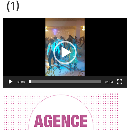
(1)
Lecteur
vidéo
00:00
01:54