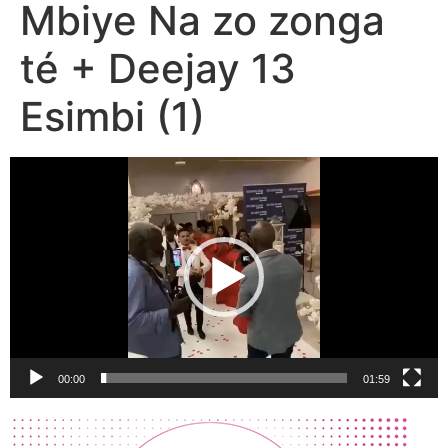
Mbiye Na zo zonga
té + Deejay 13
Esimbi (1)
Lecteur
vidéo
00:00
01:59